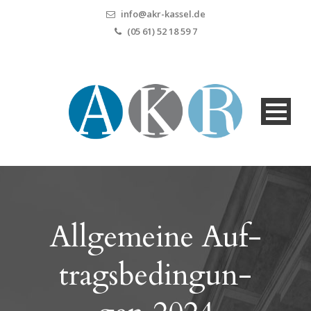
info@akr-kassel.de
(05 61) 52 18 59 7
All­ge­mei­ne Auf­
trags­be­din­gun­