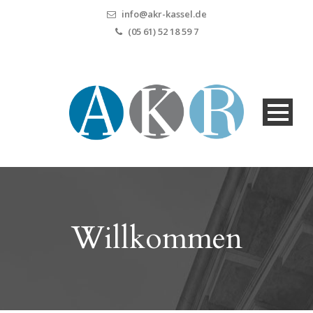
info@akr-kassel.de
(05 61) 52 18 59 7
Will­kom­men