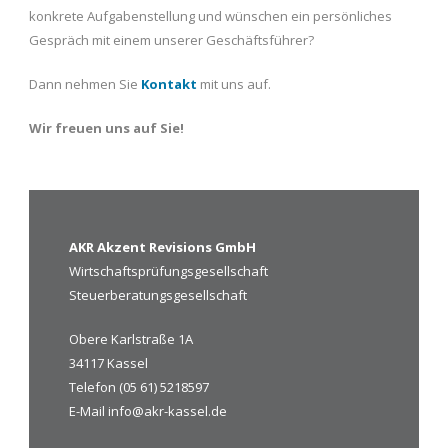
konkrete Aufgabenstellung und wünschen ein persönliches
Gespräch mit einem unserer Geschäftsführer?
Dann nehmen Sie
Kontakt
mit uns auf.
Wir freuen uns auf Sie!
AKR Akzent Revisions GmbH
Wirtschaftsprüfungsgesellschaft
Steuerberatungsgesellschaft
Obere Karlstraße 1A
34117 Kassel
Telefon (05 61) 5218597
E-Mail
info@akr-kassel.de